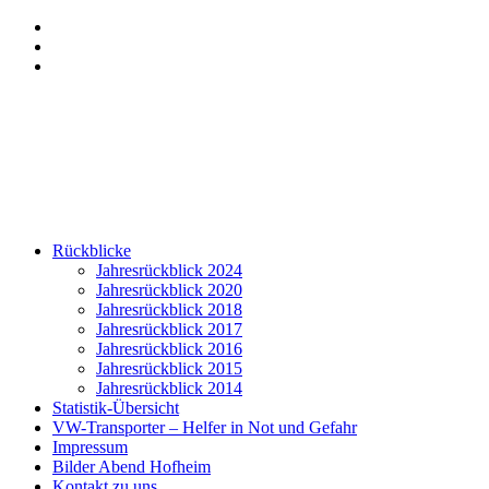
Zum
Menü
Inhalt
anzeigen
Hervorgehobene
springen
Beiträge
Seitenleiste
anzeigen
anzeigen
Rückblicke
Jahresrückblick 2024
Jahresrückblick 2020
Jahresrückblick 2018
Jahresrückblick 2017
Jahresrückblick 2016
Jahresrückblick 2015
Jahresrückblick 2014
Statistik-Übersicht
VW-Transporter – Helfer in Not und Gefahr
Impressum
Bilder Abend Hofheim
Kontakt zu uns