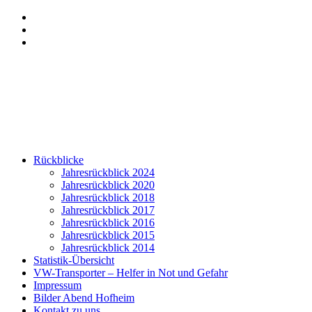
Zum
Menü
Inhalt
anzeigen
Hervorgehobene
springen
Beiträge
Seitenleiste
anzeigen
anzeigen
Rückblicke
Jahresrückblick 2024
Jahresrückblick 2020
Jahresrückblick 2018
Jahresrückblick 2017
Jahresrückblick 2016
Jahresrückblick 2015
Jahresrückblick 2014
Statistik-Übersicht
VW-Transporter – Helfer in Not und Gefahr
Impressum
Bilder Abend Hofheim
Kontakt zu uns