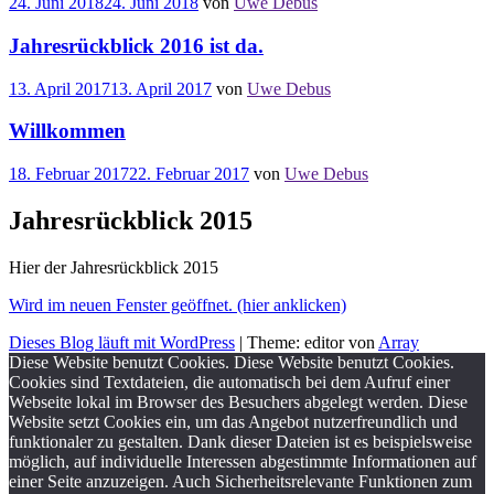
24. Juni 2018
24. Juni 2018
von
Uwe Debus
Jahresrückblick 2016 ist da.
13. April 2017
13. April 2017
von
Uwe Debus
Willkommen
18. Februar 2017
22. Februar 2017
von
Uwe Debus
Jahresrückblick 2015
Hier der Jahresrückblick 2015
Wird im neuen Fenster geöffnet. (hier anklicken)
Dieses Blog läuft mit WordPress
|
Theme: editor von
Array
Diese Website benutzt Cookies. Diese Website benutzt Cookies.
Cookies sind Textdateien, die automatisch bei dem Aufruf einer
Webseite lokal im Browser des Besuchers abgelegt werden. Diese
Website setzt Cookies ein, um das Angebot nutzerfreundlich und
funktionaler zu gestalten. Dank dieser Dateien ist es beispielsweise
möglich, auf individuelle Interessen abgestimmte Informationen auf
einer Seite anzuzeigen. Auch Sicherheitsrelevante Funktionen zum