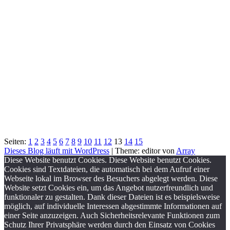
Seiten:
1
2
3
4
5
6
7
8
9
10
11
12
13
14
15
Dieses Blog läuft mit WordPress
|
Theme: editor von
Array
Diese Website benutzt Cookies. Diese Website benutzt Cookies.
Cookies sind Textdateien, die automatisch bei dem Aufruf einer
Webseite lokal im Browser des Besuchers abgelegt werden. Diese
Website setzt Cookies ein, um das Angebot nutzerfreundlich und
funktionaler zu gestalten. Dank dieser Dateien ist es beispielsweise
möglich, auf individuelle Interessen abgestimmte Informationen auf
einer Seite anzuzeigen. Auch Sicherheitsrelevante Funktionen zum
Schutz Ihrer Privatsphäre werden durch den Einsatz von Cookies