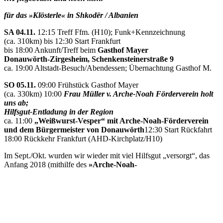
für das »Klösterle« in Shkodër / Albanien
SA 04.11.
12:15 Treff Ffm. (H10); Funk+Kennzeichnung
(ca. 310km) bis 12:30 Start Frankfurt
bis 18:00 Ankunft/Treff beim
Gasthof Mayer
Donauwörth-Zirgesheim, Schenkensteinerstraße 9
ca. 19:00 Altstadt-Besuch/Abendessen; Übernachtung Gasthof M.
SO 05.11.
09:00 Frühstück Gasthof Mayer
(ca. 330km) 10:00
Frau Müller v. Arche-Noah Förderverein holt
uns ab;
Hilfsgut-Entladung in der Region
ca. 11:00
„Weißwurst-Vesper“ mit Arche-Noah-Förderverein
und dem Bürgermeister von Donauwörth
12:30 Start Rückfahrt
18:00 Rückkehr Frankfurt (AHD-Kirchplatz/H10)
Im Sept./Okt. wurden wir wieder mit viel Hilfsgut „versorgt“, das
Anfang 2018 (mithilfe des
»Arche-Noah-