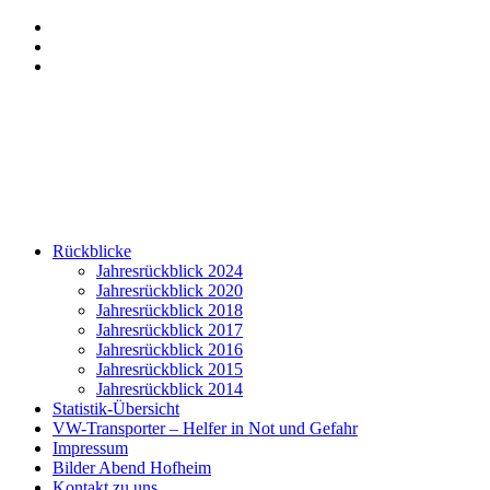
Zum
Menü
Inhalt
anzeigen
Hervorgehobene
springen
Beiträge
Seitenleiste
anzeigen
anzeigen
Rückblicke
Jahresrückblick 2024
Jahresrückblick 2020
Jahresrückblick 2018
Jahresrückblick 2017
Jahresrückblick 2016
Jahresrückblick 2015
Jahresrückblick 2014
Statistik-Übersicht
VW-Transporter – Helfer in Not und Gefahr
Impressum
Bilder Abend Hofheim
Kontakt zu uns