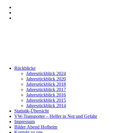
Zum
Menü
Inhalt
anzeigen
Hervorgehobene
springen
Beiträge
Seitenleiste
anzeigen
anzeigen
Rückblicke
Jahresrückblick 2024
Jahresrückblick 2020
Jahresrückblick 2018
Jahresrückblick 2017
Jahresrückblick 2016
Jahresrückblick 2015
Jahresrückblick 2014
Statistik-Übersicht
VW-Transporter – Helfer in Not und Gefahr
Impressum
Bilder Abend Hofheim
Kontakt zu uns